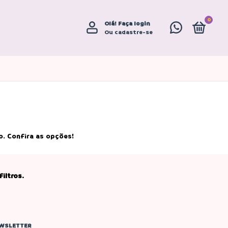
0
Olá!
Faça login
Ou cadastre-se
o. Confira as opções!
iltros.
WSLETTER