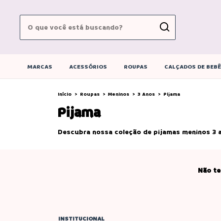
MARCAS
ACESSÓRIOS
ROUPAS
CALÇADOS DE BEB
Início
>
Roupas
>
Meninos
>
3 Anos
>
Pijama
Pijama
Descubra nossa coleção de pijamas meninos 3 an
Não te
INSTITUCIONAL