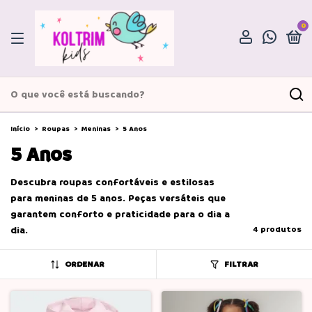
0
Início
>
Roupas
>
Meninas
>
5 Anos
5 Anos
Descubra roupas confortáveis e estilosas
para meninas de 5 anos. Peças versáteis que
garantem conforto e praticidade para o dia a
dia.
4 produtos
ORDENAR
FILTRAR