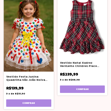
Vestido Natal Xadrez
Vermelho Children Place
Menina 2 4 Anos
R$239,99
Vestido Festa Junina
Quadrilha São João Noiva
3
x
de
R$88,98
Menina Branco
R$139,99
COMPRAR
3
x
de
R$51,90
COMPRAR