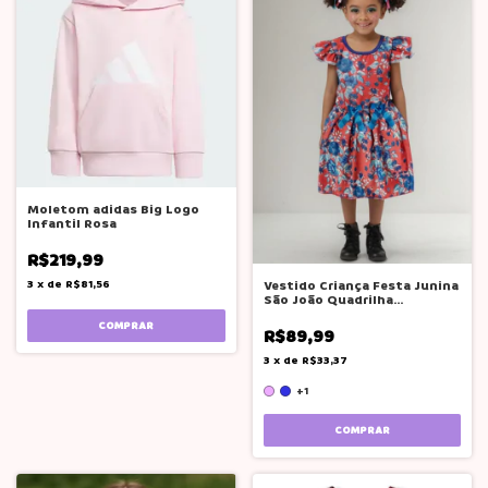
Moletom adidas Big Logo
Infantil Rosa
R$219,99
3
x
de
R$81,56
Vestido Criança Festa Junina
São João Quadrilha
Fantasias
COMPRAR
R$89,99
3
x
de
R$33,37
+1
COMPRAR