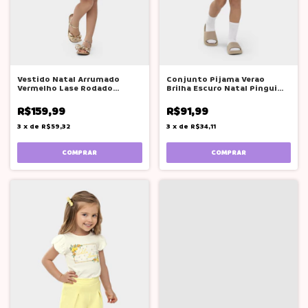
Vestido Natal Arrumado
Conjunto Pijama Verao
Vermelho Lase Rodado
Brilha Escuro Natal Pinguim
Glinny
Bocagrande
R$159,99
R$91,99
3
x
de
R$59,32
3
x
de
R$34,11
COMPRAR
COMPRAR