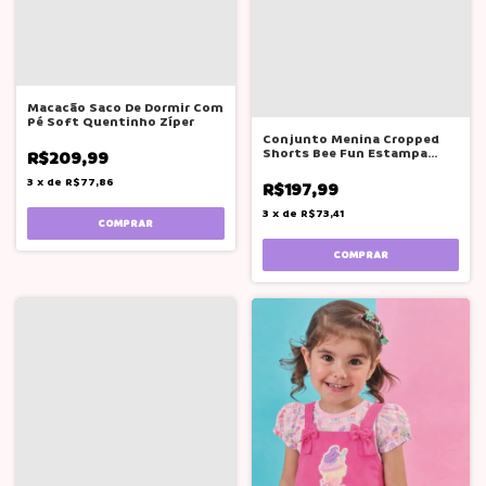
Macacão Saco De Dormir Com
Pé Soft Quentinho Zíper
Conjunto Menina Cropped
Shorts Bee Fun Estampa
R$209,99
Ludica
3
x
de
R$77,86
R$197,99
3
x
de
R$73,41
COMPRAR
COMPRAR