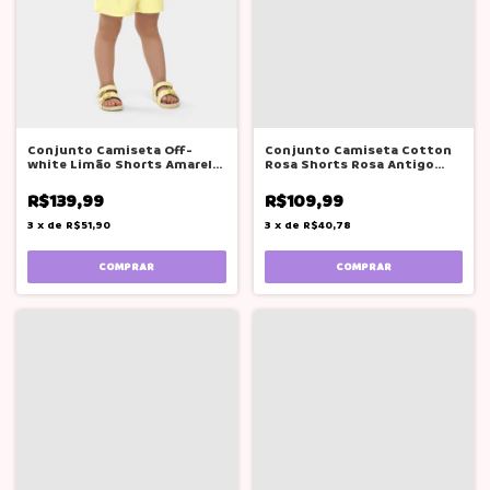
Conjunto Camiseta Off-
Conjunto Camiseta Cotton
white Limão Shorts Amarelo
Rosa Shorts Rosa Antigo
Glinny
Glinny
R$139,99
R$109,99
3
x
de
R$51,90
3
x
de
R$40,78
COMPRAR
COMPRAR