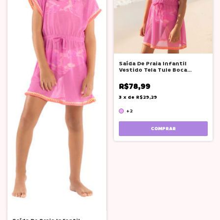
Saída De Praia Infantil
Vestido Tela Tule Boca
Grande Branca
R$78,99
3
x
de
R$29,29
+2
COMPRAR