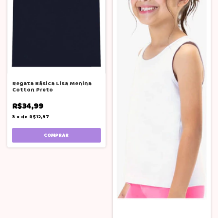
Regata Básica Lisa Menina
Cotton Preto
R$34,99
3
x
de
R$12,97
COMPRAR