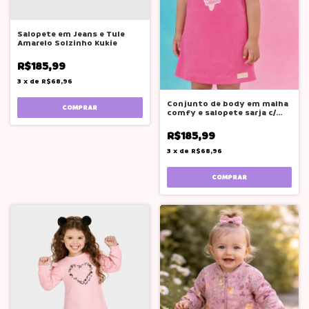
Salopete em Jeans e Tule
Amarelo Solzinho Kukie
R$185,99
3
x
de
R$68,96
Conjunto de body em malha
COMPRAR
comfy e salopete sarja c/
elastano
R$185,99
3
x
de
R$68,96
COMPRAR