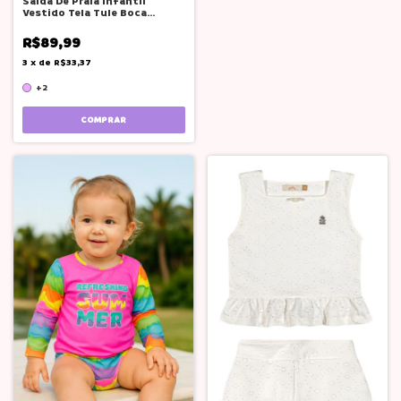
Saída De Praia Infantil
Vestido Tela Tule Boca
Grande Rosa
R$89,99
3
x
de
R$33,37
+2
COMPRAR