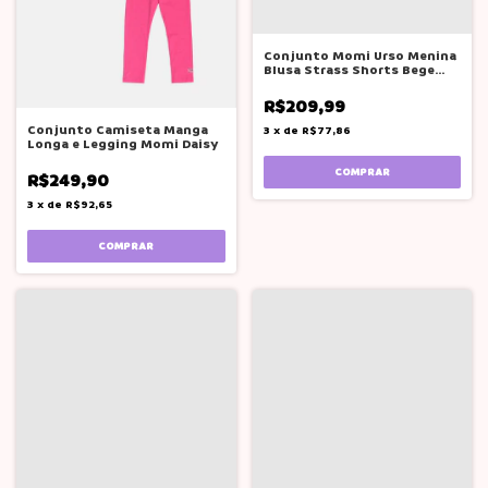
Conjunto Momi Urso Menina
Blusa Strass Shorts Bege
J7225
R$209,99
Conjunto Camiseta Manga
3
x
de
R$77,86
Longa e Legging Momi Daisy
COMPRAR
R$249,90
3
x
de
R$92,65
COMPRAR