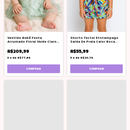
Vestido Bebê Festa
Shorts Tectel Etstampago
Arrumado Floral Verde Claro
Saida De Praia Calor Boca
Serena Baby
Grande
R$209,99
R$55,99
3
x
de
R$77,86
3
x
de
R$20,76
COMPRAR
COMPRAR