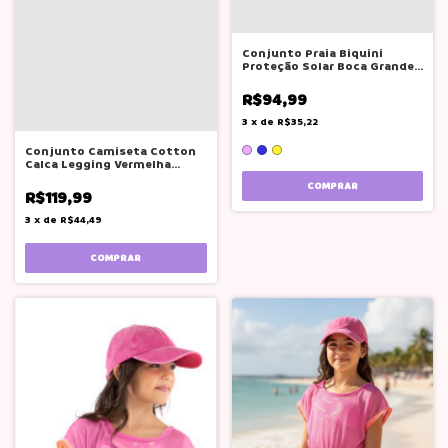
Conjunto Praia Biquini
Proteção Solar Boca Grande
Rosa Neon
R$94,99
3
x
de
R$35,22
Conjunto Camiseta Cotton
Calca Legging Vermelha
Glinny
COMPRAR
R$119,99
3
x
de
R$44,49
COMPRAR