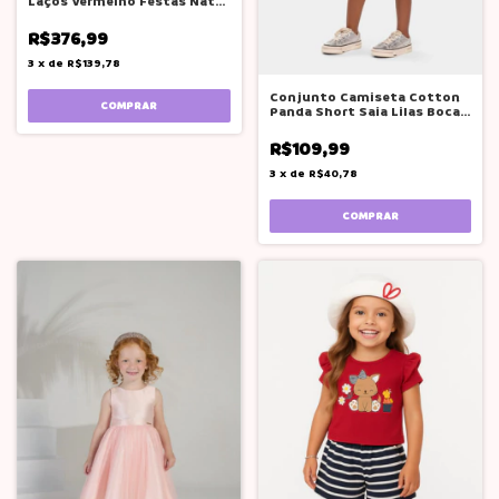
Laços Vermelho Festas Natal
Tam 1 Ao 8
R$376,99
3
x
de
R$139,78
Conjunto Camiseta Cotton
COMPRAR
Panda Short Saia Lilas Boca
Grande
R$109,99
3
x
de
R$40,78
COMPRAR