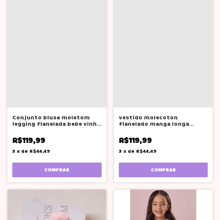
Conjunto blusa moletom
vestido molecoton
legging flanelada bebe vinho
flanelado manga longa
rosa BG
glinny laços
R$119,99
R$119,99
3
x
de
R$44,49
3
x
de
R$44,49
COMPRAR
COMPRAR