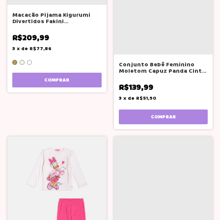
Macacão Pijama Kigurumi
Divertidos Fakini
Quentinhos Peludo
R$209,99
3
x
de
R$77,86
Conjunto Bebê Feminino
Moletom Capuz Panda Cinti 1
Lilás Panda
COMPRAR
R$139,99
3
x
de
R$51,90
COMPRAR