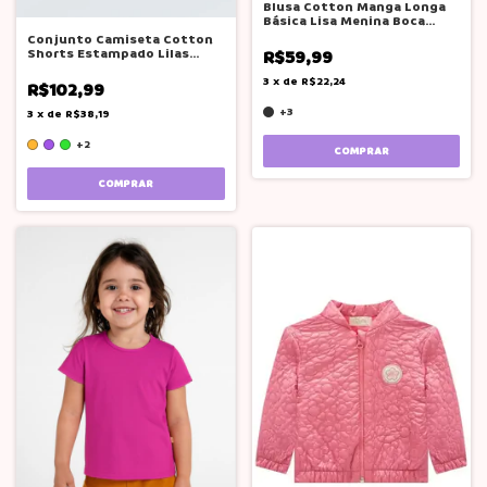
Blusa Cotton Manga Longa
Básica Lisa Menina Boca
Grande
Conjunto Camiseta Cotton
Shorts Estampado Lilas
R$59,99
Boca Grande
3
x
de
R$22,24
R$102,99
+3
3
x
de
R$38,19
+2
COMPRAR
COMPRAR