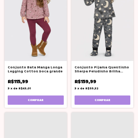
Conjunto Bata Manga Longa
Conjunto Pijama Quentinho
Legging Cotton boca grande
Sherpa Peludinho Brilha
Quentinho
R$115,99
R$159,99
3
x
de
R$43,01
3
x
de
R$59,32
COMPRAR
COMPRAR