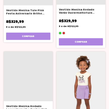
Vestido Menina Rodado
Vestido Menina Tule Pink
Verde Ouvermelhotule
Festa Aniversario Brilho
Festas Natal
Bambollina
R$329,99
R$329,99
3
x
de
R$122,35
3
x
de
R$122,35
COMPRAR
COMPRAR
Vestido Menina Rodado