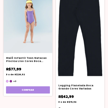
Maiô Infantil Teen Natacao
Piscina Liso Cores Boca
Grande
R$77,99
3
x
de
R$28,92
+3
Legging Flanelada Boca
Grande Cores Variadas
COMPRAR
R$42,99
3
x
de
R$15,94