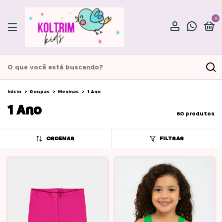
0
Início
>
Roupas
>
Meninas
>
1 Ano
1 Ano
60 produtos
ORDENAR
FILTRAR