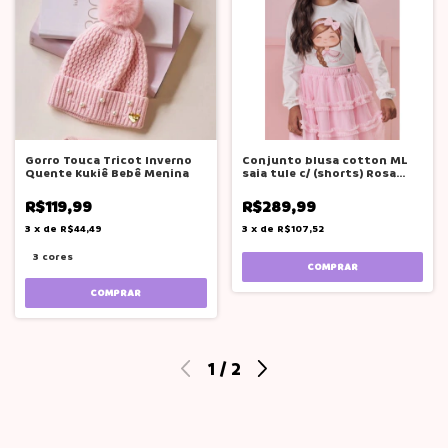
Gorro Touca Tricot Inverno
Conjunto blusa cotton ML
Quente Kukiê Bebê Menina
saia tule c/ (shorts) Rosa
Kukie
R$119,99
R$289,99
3
x
de
R$44,49
3
x
de
R$107,52
3 cores
COMPRAR
COMPRAR
1
/
2