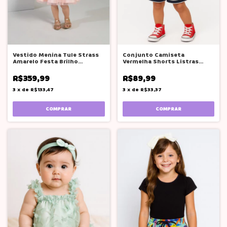
Vestido Menina Tule Strass
Conjunto Camiseta
Amarelo Festa Brilho
Vermelha Shorts Listras
Bambollina
Boca Grande 1 2 3
R$359,99
R$89,99
3
x
de
R$133,47
3
x
de
R$33,37
COMPRAR
COMPRAR