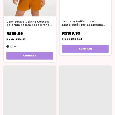
Jaqueta Puffer Inverno
Camiseta Blusinha Cotton
Matelassê Florida Menina
Colorida Basica Boca Grande
Kukiê Rosa
Menina
R$189,99
R$39,99
3
x
de
R$70,44
3
x
de
R$14,83
+2
COMPRAR
COMPRAR