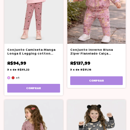
Conjunto Camiseta Manga
Conjunto Inverno Blusa
Longa E Legging cotton
Ziper Flanelado Calça
Boca grande
Estampado Girl
R$94,99
R$137,99
3
x
de
R$35,22
3
x
de
R$51,16
+1
COMPRAR
COMPRAR