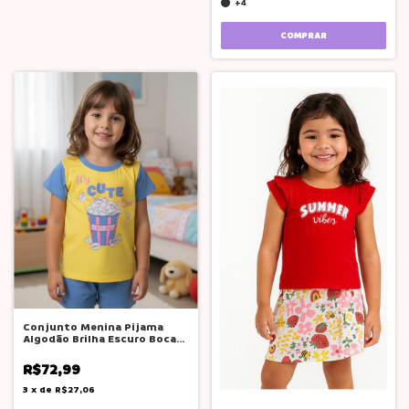
+4
COMPRAR
Conjunto Menina Pijama
Algodão Brilha Escuro Boca
Grande
R$72,99
3
x
de
R$27,06