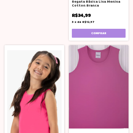
Regata Básica Lisa Menina
Cotton Branca
R$34,99
3
x
de
R$12,97
COMPRAR