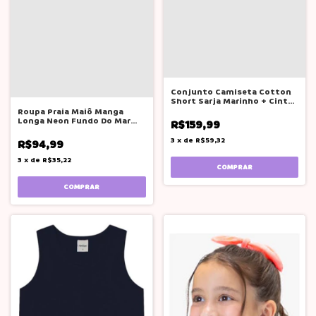
Conjunto Camiseta Cotton
Short Sarja Marinho + Cinto
Glinny
Roupa Praia Maiô Manga
Longa Neon Fundo Do Mar
R$159,99
Boca Grande
3
x
de
R$59,32
R$94,99
3
x
de
R$35,22
COMPRAR
COMPRAR