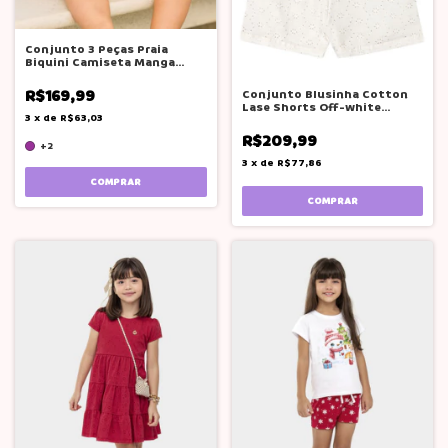
Conjunto 3 Peças Praia
Biquini Camiseta Manga
Longa Rosa Bg
R$169,99
Conjunto Blusinha Cotton
Lase Shorts Off-white
3
x
de
R$63,03
Glinny
R$209,99
+2
3
x
de
R$77,86
COMPRAR
COMPRAR