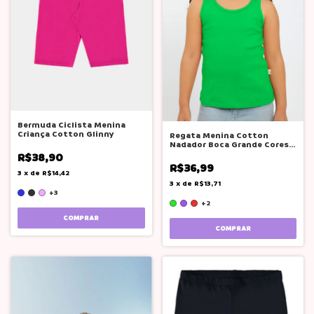
Bermuda Ciclista Menina
Criança Cotton Glinny
Regata Menina Cotton
Nadador Boca Grande Cores
Lisas Solida
R$38,90
R$36,99
3
x
de
R$14,42
3
x
de
R$13,71
+3
+2
COMPRAR
COMPRAR