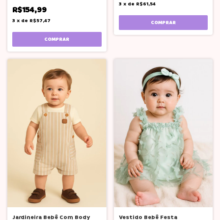
3
x
de
R$61,54
R$154,99
3
x
de
R$57,47
COMPRAR
COMPRAR
Jardineira Bebê Com Body
Vestido Bebê Festa