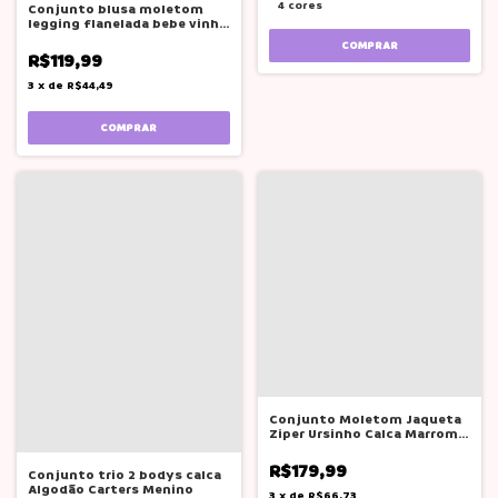
4 cores
Conjunto blusa moletom
legging flanelada bebe vinho
rosa BG
COMPRAR
R$119,99
3
x
de
R$44,49
COMPRAR
Conjunto Moletom Jaqueta
Ziper Ursinho Calca Marrom
glinny
R$179,99
Conjunto trio 2 bodys calca
Algodão Carters Menino
3
x
de
R$66,73