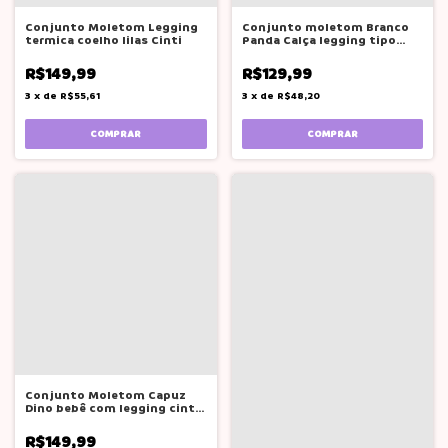
Conjunto Moletom Legging
Conjunto moletom Branco
termica coelho lilas Cinti
Panda Calça legging tipo
couro
R$149,99
R$129,99
3
x
de
R$55,61
3
x
de
R$48,20
COMPRAR
COMPRAR
Conjunto Moletom Capuz
Dino bebê com legging cinti
azul
R$149,99