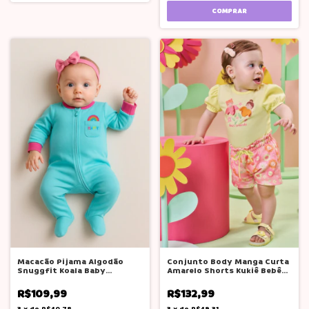
COMPRAR
Macacão Pijama Algodão
Conjunto Body Manga Curta
Snuggfit Koala Baby
Amarelo Shorts Kukiê Bebê
Importado Eua
Menina
R$109,99
R$132,99
3
x
de
R$40,78
3
x
de
R$49,31