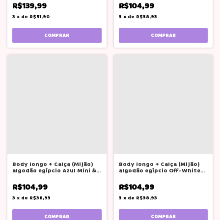
R$139,99
R$104,99
3
x
de
R$51,90
3
x
de
R$38,93
COMPRAR
COMPRAR
Body longo + Calça (Mijão)
Body longo + Calça (Mijão)
algodão egípcio Azul Mini &
algodão egípcio Off-White
Co.
Mini & Co.
R$104,99
R$104,99
3
x
de
R$38,93
3
x
de
R$38,93
COMPRAR
COMPRAR