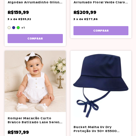
Algodao Arrumadinho Glinny
Arrumado Floral Verde Claro
P M G
Serena Baby
R$159,99
R$209,99
3
x
de
R$59,32
3
x
de
R$77,86
+1
COMPRAR
COMPRAR
Romper Macacão Curto
Branco Batizado Lase Serena
Baby
Bucket Malha Uv Dry
Proteção Uv 50+ 85500
R$197,99
Lucboo Bebê Menino