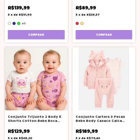
Lucboo
Boca Grande
R$139,99
R$89,99
3
x
de
R$51,90
3
x
de
R$33,37
+1
COMPRAR
COMPRAR
Conjunto Trijunto 2 Body E
Conjunto Carters 3 Pecas
Shorts Cotton Bebe Boca
Bebe Body Casaco Calca
Grande
Bordo Bordô 12m
R$129,99
R$189,99
3
x
de
R$48,20
3
x
de
R$70,44