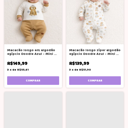
Macacão longo em algodão
Macacão longo zíper algodão
egípcio Doodle Azul - Mini &
egípcio Doodle Azul - Mini &
Co.
Co.
R$149,99
R$139,99
3
x
de
R$55,61
3
x
de
R$51,90
COMPRAR
COMPRAR