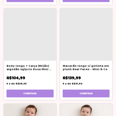
Body longo + Calça (Mijão)
Macacão longo c/ golinha em
algodão egípcio Rosa Mini &
plush Bear Faces - Mini & Co.
Co.
R$104,99
R$139,99
3
x
de
R$38,93
3
x
de
R$51,90
COMPRAR
COMPRAR