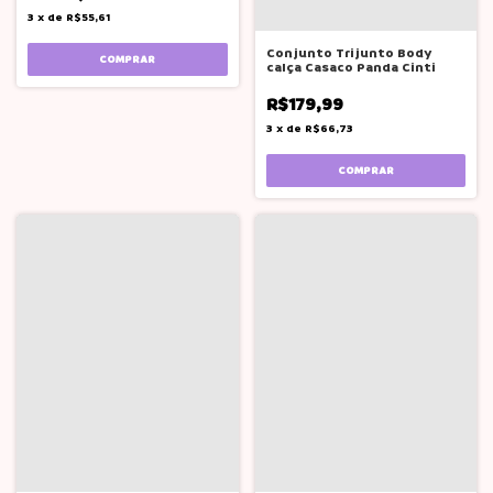
3
x
de
R$55,61
Conjunto Trijunto Body
COMPRAR
calça Casaco Panda Cinti
R$179,99
3
x
de
R$66,73
COMPRAR