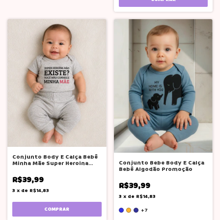
Conjunto Body E Calça Bebê
Conjunto Bebe Body E Calça
Minha Mãe Super Heroina
Bebê Algodão Promoção
Menina
R$39,99
R$39,99
3
x
de
R$14,83
3
x
de
R$14,83
COMPRAR
+7