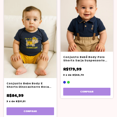
Conjunto Bebê Body Polo
Shorts Sarja Suspensorio
Glinny
R$179,99
3
x
de
R$66,73
Conjunto Bebe Body E
Shorts Dinocachorro Boca
Grande
COMPRAR
R$84,99
3
x
de
R$31,51
COMPRAR