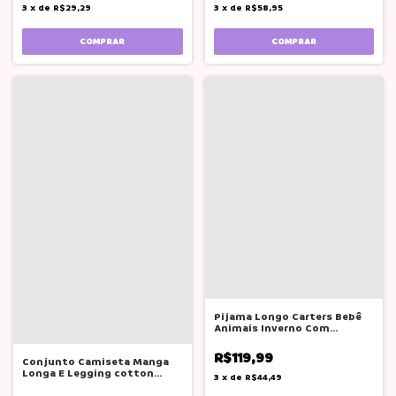
3
x
de
R$29,29
3
x
de
R$58,95
COMPRAR
COMPRAR
Pijama Longo Carters Bebê
Animais Inverno Com
Pézinho Menino
R$119,99
Conjunto Camiseta Manga
Longa E Legging cotton
3
x
de
R$44,49
Boca grande