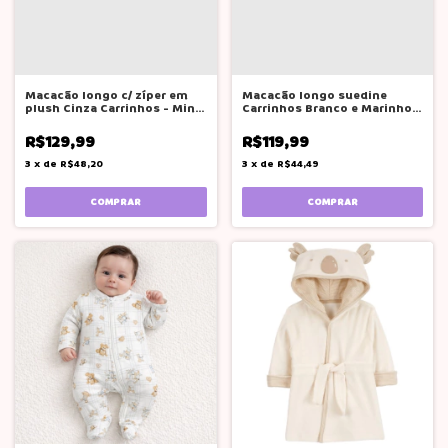
Macacão longo c/ zíper em
Macacão longo suedine
plush Cinza Carrinhos - Mini
Carrinhos Branco e Marinho-
& Co.
Mini & Co.
R$129,99
R$119,99
3
x
de
R$48,20
3
x
de
R$44,49
COMPRAR
COMPRAR