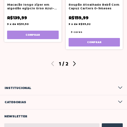
Macacão longo zíper em
Roupão Atoalhado Bebê Com
algodão egípcio Urso Azul-
Capuz Carters 0-9meses
Mini & Co.
R$139,99
R$159,99
3
x
de
R$51,90
3
x
de
R$59,32
3 cores
COMPRAR
COMPRAR
1
/
2
INSTITUCIONAL
CATEGORIAS
NEWSLETTER