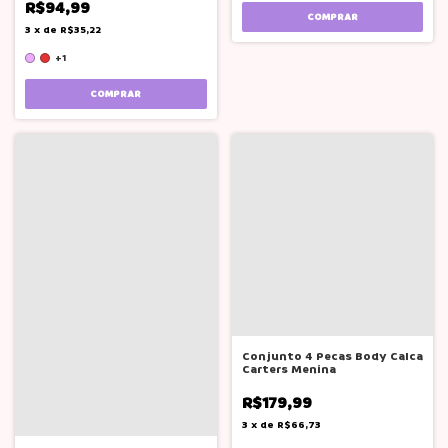
R$94,99
COMPRAR
3
x
de
R$35,22
+1
COMPRAR
Conjunto 4 Pecas Body Calca
Carters Menina
R$179,99
3
x
de
R$66,73