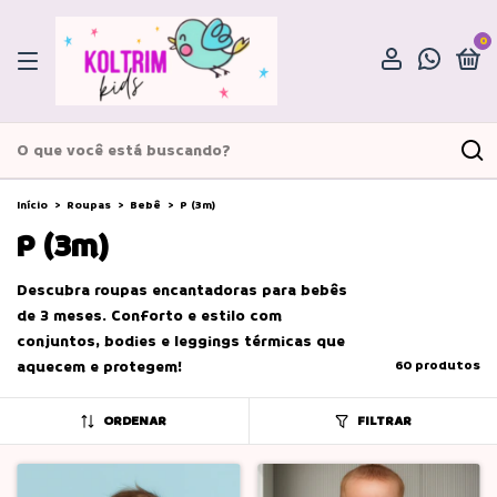
0
Início
>
Roupas
>
Bebê
>
P (3m)
P (3m)
Descubra roupas encantadoras para bebês
de 3 meses. Conforto e estilo com
conjuntos, bodies e leggings térmicas que
aquecem e protegem!
60 produtos
ORDENAR
FILTRAR