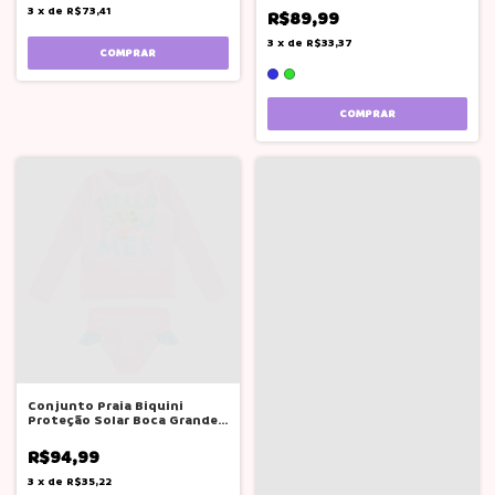
3
x
de
R$73,41
R$89,99
3
x
de
R$33,37
COMPRAR
COMPRAR
Conjunto Praia Biquini
Proteção Solar Boca Grande
Rosa Neon
R$94,99
3
x
de
R$35,22