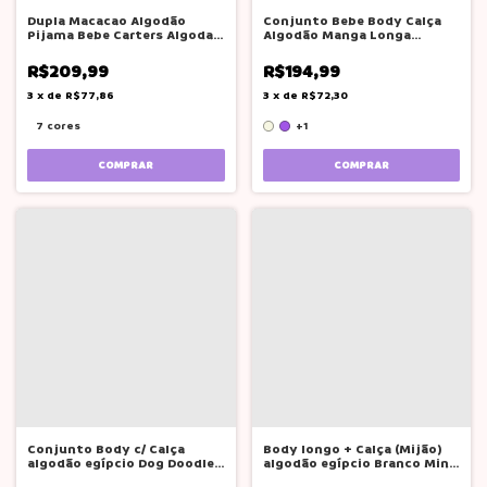
Dupla Macacao Algodão
Conjunto Bebe Body Calça
Pijama Bebe Carters Algodao
Algodão Manga Longa
Ziper
Carters
R$209,99
R$194,99
3
x
de
R$77,86
3
x
de
R$72,30
7 cores
+1
COMPRAR
COMPRAR
Conjunto Body c/ Calça
Body longo + Calça (Mijão)
algodão egípcio Dog Doodle
algodão egípcio Branco Mini
Mini&Co.
& Co.