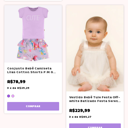
Conjunto Bebê Camiseta
Lilas Cotton Shorts P M G
Boca Grande
R$78,99
3
x
de
R$29,29
Vestido Bebê Tule Festa Off-
white Batizado Festa Serena
Baby
COMPRAR
R$229,99
3
x
de
R$85,27
COMPRAR