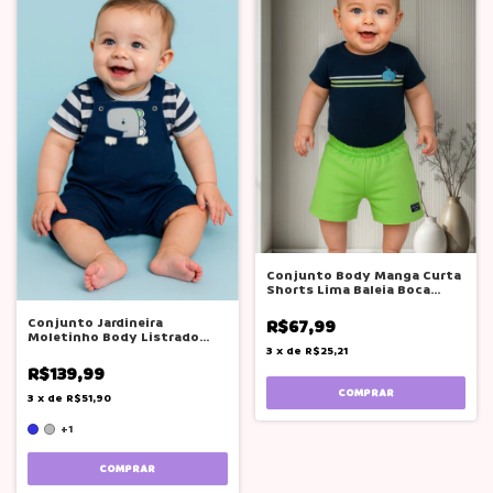
Conjunto Body Manga Curta
Shorts Lima Baleia Boca
Grande
Conjunto Jardineira
R$67,99
Moletinho Body Listrado
Boca Grande
3
x
de
R$25,21
R$139,99
COMPRAR
3
x
de
R$51,90
+1
COMPRAR