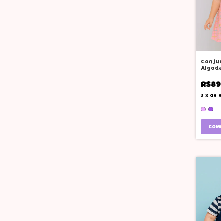
Conju
Algoda
Menin
R$89
3
x
de
R
COM