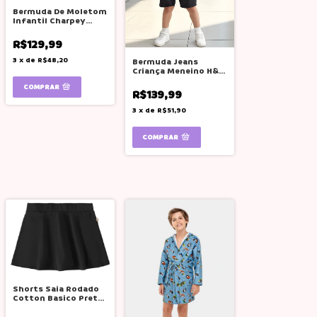
Bermuda De Moletom
Infantil Charpey
Logo Cordão Ajuste
R$129,99
3
x
de
R$48,20
Bermuda Jeans
Criança Meneino H&m
Preta Elastico Cordão
COMPRAR
Preta 6
R$139,99
3
x
de
R$51,90
Shorts Saia Rodado
Cotton Basico Preto
Boca Grande