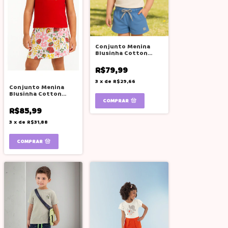
Conjunto Menina
Blusinha Cotton
Shorts Lilas Boca
Grande
R$79,99
3
x
de
R$29,66
Conjunto Menina
Blusinha Cotton
Shorts Saia Flor Boca
COMPRAR
Grande
R$85,99
3
x
de
R$31,88
COMPRAR