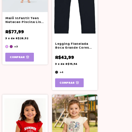
Maiô Infantil Teen
Natacao Piscina Liso
Cores Boca Grande
R$77,99
3
x
de
R$28,92
Legging Flanelada
+3
Boca Grande Cores
Variadas
R$42,99
COMPRAR
3
x
de
R$15,94
+4
COMPRAR