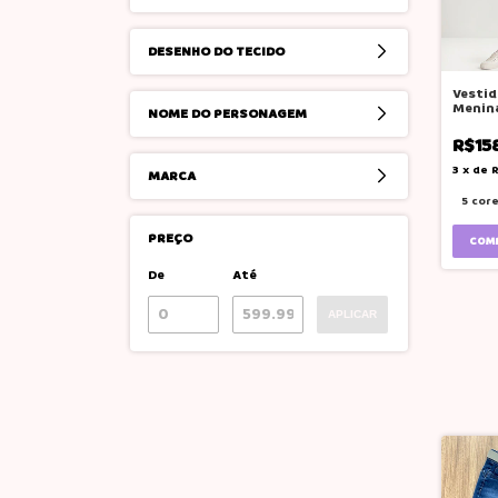
DESENHO DO TECIDO
Vestid
Menina
NOME DO PERSONAGEM
Modin
R$15
3
x
de
MARCA
5 cor
PREÇO
COM
De
Até
APLICAR