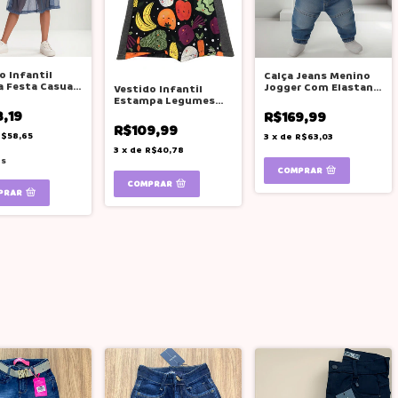
o Infantil
Calça Jeans Menino
 Festa Casual
Jogger Com Elastano
Vestido Infantil
ha Luluzinha
Lucboo
Estampa Legumes
Com Recortes Mylu
8,19
R$169,99
R$109,99
R$58,65
3
x
de
R$63,03
3
x
de
R$40,78
es
COMPRAR
COMPRAR
PRAR