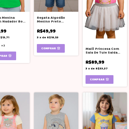
a Menina
Regata Algodão
n Nadador Boca
Menino Preto
 Cores Lisas
Estampa Nyc Boca
Grande
,99
R$49,99
$13,71
3
x
de
R$18,53
+2
Maiô Princesa Com
COMPRAR
Saia De Tule Saida
Praia Neon Boca
PRAR
Grande
R$89,99
3
x
de
R$33,37
COMPRAR