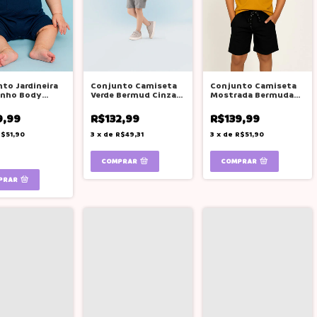
to Jardineira
Conjunto Camiseta
Conjunto Camiseta
inho Body
Verde Bermud Cinza
Mostrada Bermuda
do Boca Grande
Alfaiataria Boca
Preta Boca Grande
Grande
9,99
R$132,99
R$139,99
$51,90
3
x
de
R$49,31
3
x
de
R$51,90
COMPRAR
COMPRAR
PRAR