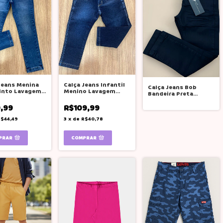
Jeans Menina
Calça Jeans Infantil
Calça Jeans Bob
into Lavagem
Menino Lavagem
Bandeira Preta
édio Elastano
Escura Elastano
Skinny Elastano Teen
9,99
R$109,99
Preto 12
$44,49
3
x
de
R$40,78
PRAR
COMPRAR