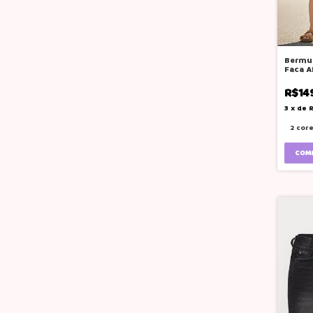
Bermu
Faca A
Crua O
R$14
3
x
de
R
2 cor
COM