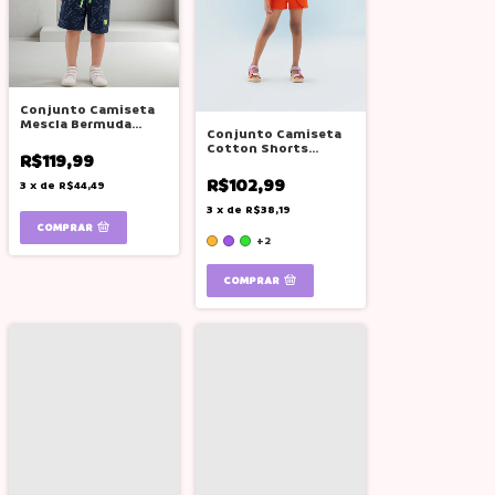
Conjunto Camiseta
Mescla Bermuda
Conjunto Camiseta
Moletinho Azul Boca
Cotton Shorts
Grande
R$119,99
Estampado Lilas
Boca Grande
R$102,99
3
x
de
R$44,49
3
x
de
R$38,19
COMPRAR
+2
COMPRAR