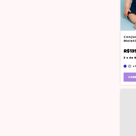
Conjun
Molet
Listra
R$13
3
x
de
R
+1
COM