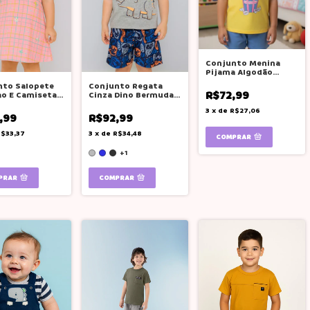
Conjunto Menina
Pijama Algodão
Brilha Escuro Boca
nto Salopete
Conjunto Regata
Grande
R$72,99
o E Camiseta
Cinza Dino Bermuda
a Boca Grande
Tectel Boca Grande
3
x
de
R$27,06
Calor
,99
R$92,99
$33,37
3
x
de
R$34,48
COMPRAR
+1
PRAR
COMPRAR