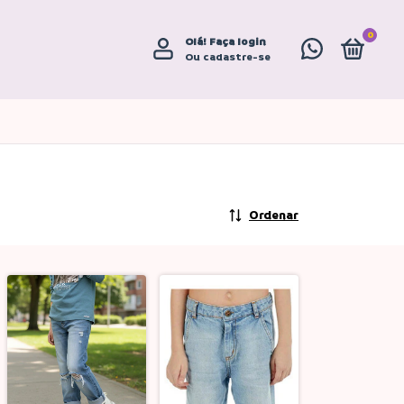
0
Olá!
Faça login
Ou cadastre-se
Ordenar