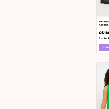
Bermu
Crianç
H&m Pr
R$18
3
x
de
COM