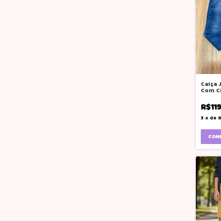
Calça 
Com C
Azul M
R$11
3
x
de
R
COM