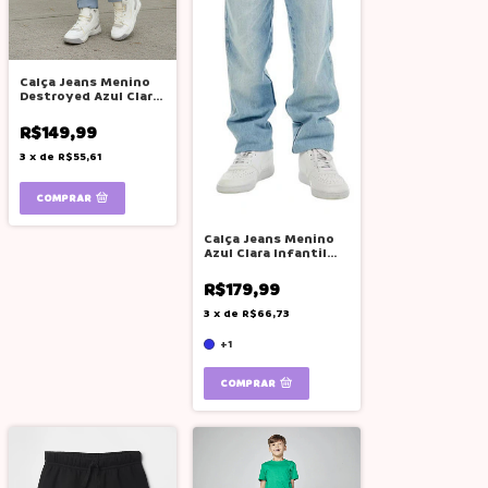
Calça Jeans Menino
Destroyed Azul Claro
Oliver Jr
R$149,99
3
x
de
R$55,61
COMPRAR
Calça Jeans Menino
Azul Clara Infantil
Reta Oliver
R$179,99
3
x
de
R$66,73
+1
COMPRAR