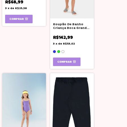
R$68,99
3
x
de
R$25,58
COMPRAR
Roupão De Banho
Criança Boca Grande
C Faixa Verde
Dinossauro
R$142,99
3
x
de
R$53,02
COMPRAR