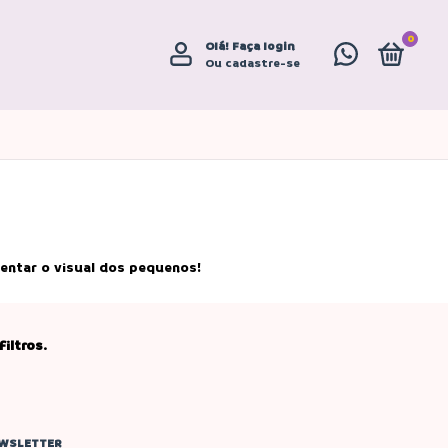
0
Olá!
Faça login
Ou cadastre-se
entar o visual dos pequenos!
iltros.
WSLETTER