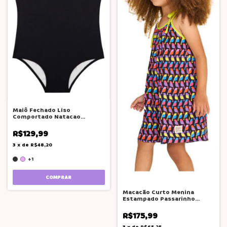
Maiô Fechado Liso
Comportado Natacao
Piscina Protecao Uv50+
R$129,99
3
x
de
R$48,20
+1
COMPRAR
Macacão Curto Menina
Estampado Passarinho
Viscosee Rodacotia
R$175,99