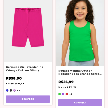
Bermuda Ciclista Menina
Criança Cotton Glinny
Regata Menina Cotton
Nadador Boca Grande Cores
Lisas Solida
R$38,90
R$36,99
3
x
de
R$14,42
3
x
de
R$13,71
+3
+2
COMPRAR
COMPRAR