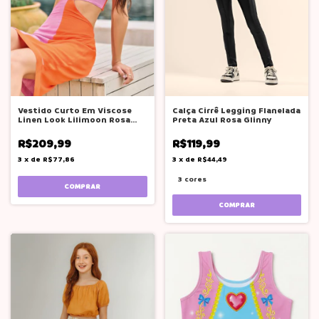
Calça Cirrê Legging Flanelada
Vestido Curto Em Viscose
Preta Azul Rosa Glinny
Linen Look Lilimoon Rosa
Laranja
R$119,99
R$209,99
3
x
de
R$44,49
3
x
de
R$77,86
3 cores
COMPRAR
COMPRAR