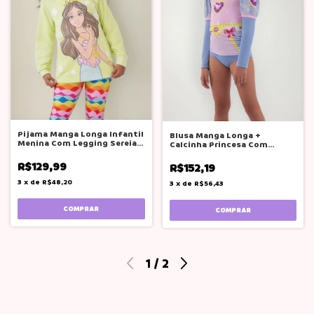
Pijama Manga Longa Infantil
Blusa Manga Longa +
Menina Com Legging Sereia
Calcinha Princesa Com
Veggi
Proteção Uv 50+
R$129,99
R$152,19
3
x
de
R$48,20
3
x
de
R$56,43
COMPRAR
COMPRAR
1
/
2