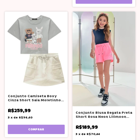
Conjunto Camiseta Boxy
Cinza Short Saia Moletinho
Lilimoon
R$259,99
Conjunto Blusa Regata Preta
Short Rosa Neon Lilimoon
3
x
de
R$96,40
Teen
R$189,99
COMPRAR
3
x
de
R$70,44