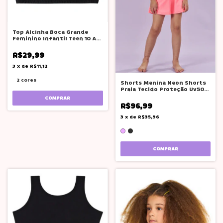
Top Alcinha Boca Grande
Feminino Infantil Teen 10 A
14
R$29,99
3
x
de
R$11,12
2 cores
Shorts Menina Neon Shorts
Praia Tecido Proteção Uv50+
Kukie
COMPRAR
R$96,99
3
x
de
R$35,96
COMPRAR