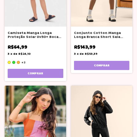
Camiseta Manga Longa
Conjunto Cotton Manga
Proteção Solar Uv50+ Boca
Longa Branca Short Saia
Grande
Cnza Pink Soda
R$64,99
R$143,99
3
x
de
R$24,10
3
x
de
R$53,39
+2
COMPRAR
COMPRAR