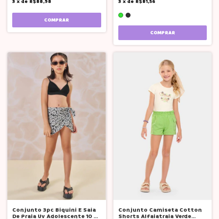
3
x
de
R$88,98
3
x
de
R$81,56
COMPRAR
COMPRAR
Conjunto 3pc Biquini E Saia
Conjunto Camiseta Cotton
De Praia Uv Adolescente 10 A
Shorts Alfaiatraia Verde