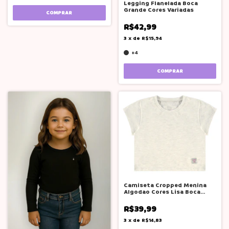
Legging Flanelada Boca
Grande Cores Variadas
COMPRAR
R$42,99
3
x
de
R$15,94
+4
COMPRAR
Camiseta Cropped Menina
Algodao Cores Lisa Boca
Grande
R$39,99
3
x
de
R$14,83