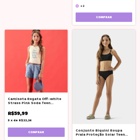
+2
COMPRAR
Camiseta Regata Off-white
Strass Pink Soda Teen
Adolescente
R$59,99
3
x
de
R$22,24
Conjunto Biquini Roupa
COMPRAR
Praia Proteção Solar Teen
Boca Grande