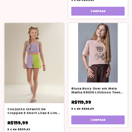
3
x
de
R$65,25
COMPRAR
Blusa Boxy Over em Meia
Malha 89036 Lilimoon Teen
Menina
R$119,99
3
x
de
R$44,49
Conjunto Infantil De
Cropped E Short Lilas E Lima
Mylu
COMPRAR
R$159,99
3
x
de
R$59,32