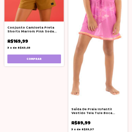
Conjunto Camiseta Preta
Shorts Marrom Pink Soda
Adolescente
R$169,99
3
x
de
R$63,03
COMPRAR
Saída De Praia Infantil
Vestido Tela Tule Boca
Grande Rosa
R$89,99
3
x
de
R$33,37