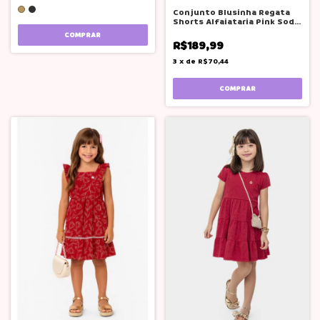
Conjunto Blusinha Regata
Shorts Alfaiataria Pink Soda
Teen
COMPRAR
R$189,99
3
x
de
R$70,44
COMPRAR