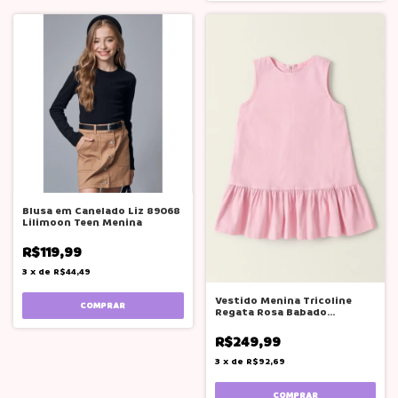
Blusa em Canelado Liz 89068
Lilimoon Teen Menina
R$119,99
3
x
de
R$44,49
Vestido Menina Tricoline
COMPRAR
Regata Rosa Babado
Luluzinha
R$249,99
3
x
de
R$92,69
COMPRAR