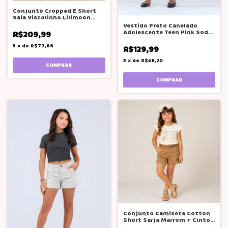
Conjunto Cropped E Short
Saia Viscolinho Lilimoon
Off-white
Vestido Preto Canelado
Adolescente Teen Pink Soda
R$209,99
12 A 20
3
x
de
R$77,86
R$129,99
3
x
de
R$48,20
COMPRAR
COMPRAR
Conjunto Camiseta Cotton
Short Sarja Marrom + Cinto
Glinny