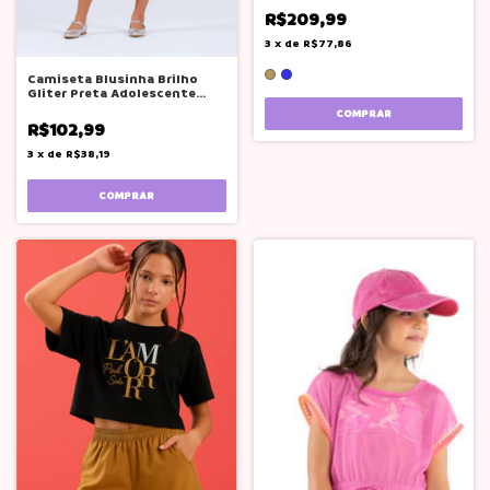
R$209,99
3
x
de
R$77,86
Camiseta Blusinha Brilho
Gliter Preta Adolescente
Pink Soda
COMPRAR
R$102,99
3
x
de
R$38,19
COMPRAR