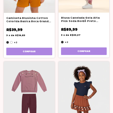
Blusa Canelada Gola Alta
Camiseta Blusinha Cotton
Pink Soda Bordô Preto
Colorida Basica Boca Grande
Caramelo Teen
Menina
R$89,99
R$39,99
3
x
de
R$33,37
3
x
de
R$14,83
+2
+2
COMPRAR
COMPRAR