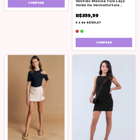
Vestido Menina Tule Laço
COMPRAR
Verde Ou Vermelhotule
Festas Natal
R$359,99
3
x
de
R$133,47
COMPRAR