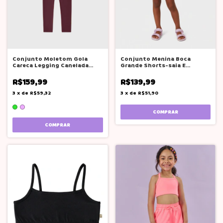
Conjunto Moletom Gola
Conjunto Menina Boca
Careca Legging Canelada
Grande Shorts-saia E
Boca Grande
Camiseta Verão
R$159,99
R$139,99
3
x
de
R$59,32
3
x
de
R$51,90
COMPRAR
COMPRAR