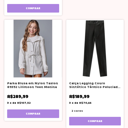
COMPRAR
Parka Blusa em Nylon Taslon
Calça Legging Couro
89352 Lilimoon Teen Menina
Sintético Térmico Peluciado
Lilimoon Teen
R$289,99
R$189,99
3
x
de
R$107,52
3
x
de
R$70,44
2 cores
COMPRAR
COMPRAR