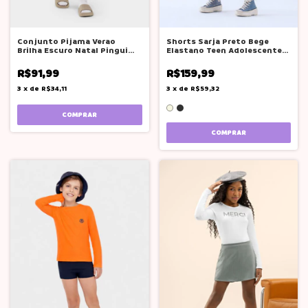
Conjunto Pijama Verao
Shorts Sarja Preto Bege
Brilha Escuro Natal Pinguim
Elastano Teen Adolescente
Bocagrande
Tam 12 -20
R$91,99
R$159,99
3
x
de
R$34,11
3
x
de
R$59,32
COMPRAR
COMPRAR