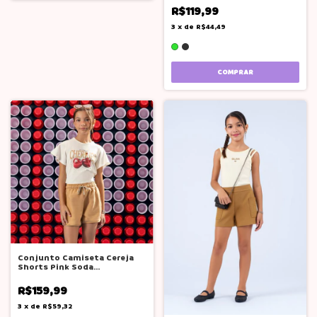
R$119,99
3
x
de
R$44,49
COMPRAR
Conjunto Camiseta Cereja
Shorts Pink Soda
Adolescente Teen
R$159,99
3
x
de
R$59,32