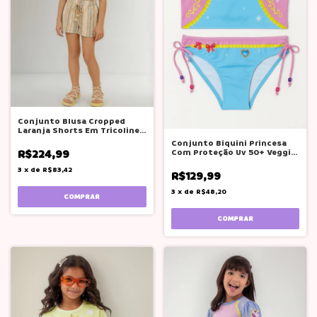
Conjunto Blusa Cropped
Laranja Shorts Em Tricoline
Kukiê
Conjunto Biquini Princesa
Com Proteção Uv 50+ Veggi
R$224,99
Menina
3
x
de
R$83,42
R$129,99
3
x
de
R$48,20
COMPRAR
COMPRAR