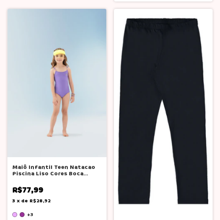
Maiô Infantil Teen Natacao
Piscina Liso Cores Boca
Grande
R$77,99
3
x
de
R$28,92
+3