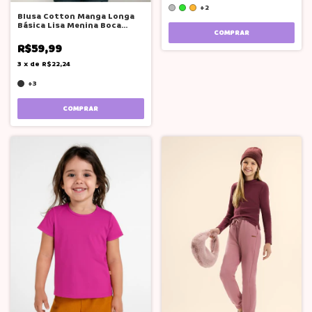
+2
Blusa Cotton Manga Longa
Básica Lisa Menina Boca
COMPRAR
Grande
R$59,99
3
x
de
R$22,24
+3
COMPRAR