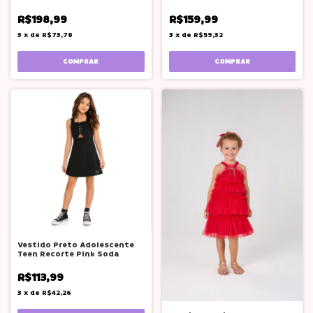
18
Lima Bg
R$198,99
R$159,99
3
x
de
R$73,78
3
x
de
R$59,32
COMPRAR
COMPRAR
Vestido Preto Adolescente
Teen Recorte Pink Soda
R$113,99
3
x
de
R$42,26