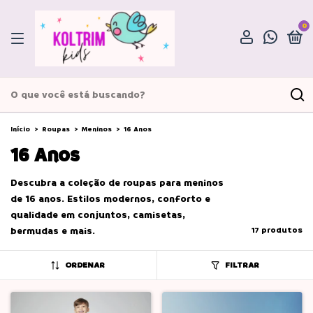
0
Início
>
Roupas
>
Meninos
>
16 Anos
16 Anos
Descubra a coleção de roupas para meninos
de 16 anos. Estilos modernos, conforto e
qualidade em conjuntos, camisetas,
bermudas e mais.
17 produtos
ORDENAR
FILTRAR