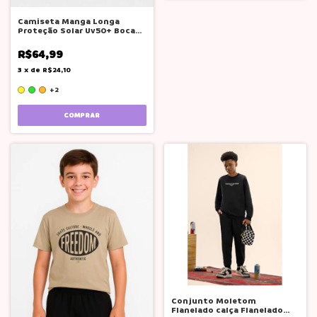
Camiseta Manga Longa
Proteção Solar Uv50+ Boca
Grande
R$64,99
3
x
de
R$24,10
+2
COMPRAR
Conjunto Moletom
Flanelado calça Flanelado