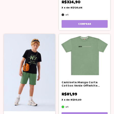
R$324,90
3
x
de
R$120,46
+1
COMPRAR
Camiseta Manga Curta
Cotton Verde Offwhite
Adolescente Bgr
R$81,99
3
x
de
R$30,40
+1