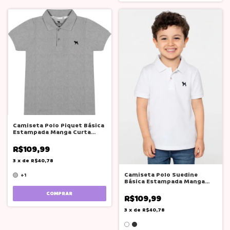
Camiseta Polo Piquet Básica
Estampada Manga Curta
Charpey
R$109,99
3
x
de
R$40,78
Camiseta Polo Suedine
+1
Básica Estampada Manga
Curta Charpey
COMPRAR
R$109,99
3
x
de
R$40,78