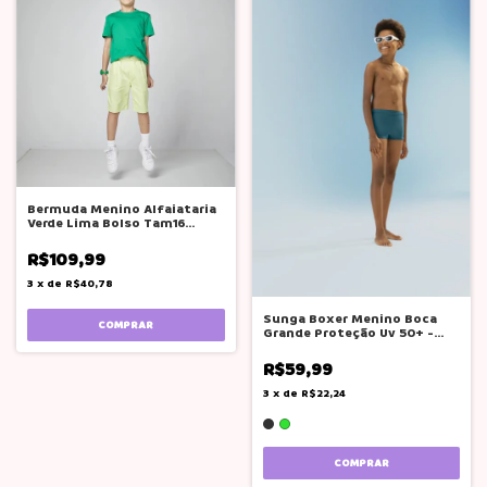
Bermuda Menino Alfaiataria
Verde Lima Bolso Tam16
Oliver
R$109,99
3
x
de
R$40,78
Sunga Boxer Menino Boca
COMPRAR
Grande Proteção Uv 50+ -
Cores
R$59,99
3
x
de
R$22,24
COMPRAR