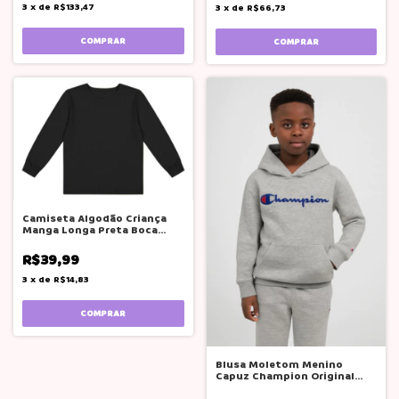
3
x
de
R$133,47
3
x
de
R$66,73
COMPRAR
COMPRAR
Camiseta Algodão Criança
Manga Longa Preta Boca
Grande
R$39,99
3
x
de
R$14,83
COMPRAR
Blusa Moletom Menino
Capuz Champion Original
Cinza E Preta