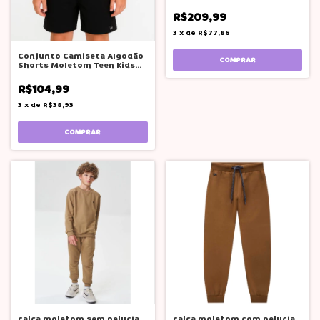
Bgr Teen Preto
R$209,99
3
x
de
R$77,86
Conjunto Camiseta Algodão
COMPRAR
Shorts Moletom Teen Kids
Menino
R$104,99
3
x
de
R$38,93
COMPRAR
calça moletom sem pelucia
calça moletom com pelucia