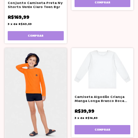
Conjunto Camiseta Preta Ny
COMPRAR
Shorts Verde Claro Teen Bgr
R$169,99
3
x
de
R$63,03
COMPRAR
Camiseta Algodão Criança
Manga Longa Branco Boca
Grande
R$39,99
3
x
de
R$14,83
COMPRAR