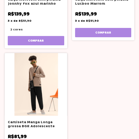
jonnhy fox azul marinho
Lucboo Marrom
R$139,99
R$139,99
3
x
de
R$51,90
3
x
de
R$51,90
2 cores
COMPRAR
COMPRAR
Camiseta Manga Longa
grossa BGR Adolescente
R$81,99