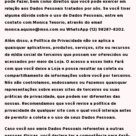
pode fazer, bem como direitos que você pode exercer em
relação aos Dados Pessoais tratados por nós. Se você tiver
alguma dúvida sobre o uso de Dados Pessoais, entre em
contato com Monica Tenorio, através do email
monica.aquino@msn.com
ou WhatsApp (12) 98287-8202.
Além disso, a Política de Privacidade não se aplica a
quaisquer aplicativos, produtos, serviços, site ou recursos
de mídia social de terceiros que possam ser oferecidos ou
acessados por meio da Loja. O acesso a esses links fará
com que você deixe a Loja e possa resultar na coleta ou
compartilhamento de informações sobre você por terceiros.
Nós não controlamos, endossamos ou fazemos quaisquer
representações sobre esses sites de terceiros ou suas
práticas de privacidade, que podem ser diferentes das
nossas. Recomendamos que você revise a política de
privacidade de qualquer site com o qual você interaja antes
de permitir a coleta e o uso de seus Dados Pessoais.
Caso você nos envie Dados Pessoais referentes a outras
pessoas físicas, você declara ter a competência para fazê-