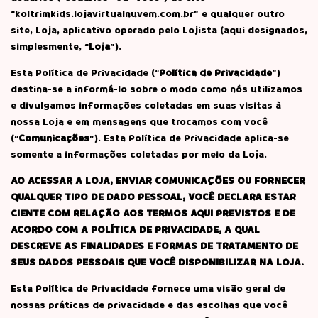
“koltrimkids.lojavirtualnuvem.com.br” e qualquer outro
site, Loja, aplicativo operado pelo Lojista (aqui designados,
simplesmente, “
Loja
”).
Esta Política de Privacidade (“
Política de Privacidade
”)
destina-se a informá-lo sobre o modo como nós utilizamos
e divulgamos informações coletadas em suas visitas à
nossa Loja e em mensagens que trocamos com você
(“
Comunicações
”). Esta Política de Privacidade aplica-se
somente a informações coletadas por meio da Loja.
AO ACESSAR A LOJA, ENVIAR COMUNICAÇÕES OU FORNECER
QUALQUER TIPO DE DADO PESSOAL, VOCÊ DECLARA ESTAR
CIENTE COM RELAÇÃO AOS TERMOS AQUI PREVISTOS E DE
ACORDO COM A POLÍTICA DE PRIVACIDADE, A QUAL
DESCREVE AS FINALIDADES E FORMAS DE TRATAMENTO DE
SEUS DADOS PESSOAIS QUE VOCÊ DISPONIBILIZAR NA LOJA.
Esta Política de Privacidade fornece uma visão geral de
nossas práticas de privacidade e das escolhas que você