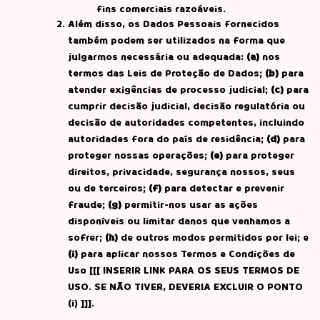
fins comerciais razoáveis.
Além disso, os Dados Pessoais fornecidos
também podem ser utilizados na forma que
julgarmos necessária ou adequada:
(a)
nos
termos das Leis de Proteção de Dados;
(b)
para
atender exigências de processo judicial;
(c)
para
cumprir decisão judicial, decisão regulatória ou
decisão de autoridades competentes, incluindo
autoridades fora do país de residência;
(d)
para
proteger nossas operações;
(e)
para proteger
direitos, privacidade, segurança nossos, seus
ou de terceiros;
(f)
para detectar e prevenir
fraude;
(g)
permitir-nos usar as ações
disponíveis ou limitar danos que venhamos a
sofrer;
(h)
de outros modos permitidos por lei; e
(i)
para aplicar nossos Termos e Condições de
Uso [[[ INSERIR LINK PARA OS SEUS TERMOS DE
USO. SE NÃO TIVER, DEVERIA EXCLUIR O PONTO
(i) ]]].