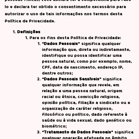
lo e declara ter obtido o consentimento necessário para
autorizar o uso de tais informações nos termos desta
Política de Privacidade.
Definições
Para os fins desta Política de Privacidade:
“Dados Pessoais”
significa qualquer
informação que, direta ou indiretamente,
identifique ou possa identificar uma
pessoa natural, como por exemplo, nome,
CPF, data de nascimento, endereço IP,
dentre outros;
“Dados Pessoais Sensíveis”
significa
qualquer informação que revele, em
relação a uma pessoa natural, origem
racial ou étnica, convicção religiosa,
opinião política, filiação a sindicato ou a
organização de caráter religioso,
filosófico ou político, dado referente à
saúde ou à vida sexual, dado genético ou
biométrico;
“Tratamento de Dados Pessoais”
significa
qualquer operação efetuada no âmbito