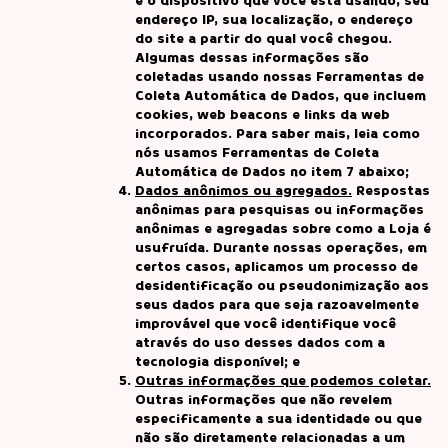
e o dispositivo que você está usando, seu
endereço IP, sua localização, o endereço
do site a partir do qual você chegou.
Algumas dessas informações são
coletadas usando nossas Ferramentas de
Coleta Automática de Dados, que incluem
cookies, web beacons e links da web
incorporados. Para saber mais, leia como
nós usamos Ferramentas de Coleta
Automática de Dados no item 7 abaixo;
Dados anônimos ou agregados.
Respostas
anônimas para pesquisas ou informações
anônimas e agregadas sobre como a Loja é
usufruída. Durante nossas operações, em
certos casos, aplicamos um processo de
desidentificação ou pseudonimização aos
seus dados para que seja razoavelmente
improvável que você identifique você
através do uso desses dados com a
tecnologia disponível; e
Outras informações que podemos coletar.
Outras informações que não revelem
especificamente a sua identidade ou que
não são diretamente relacionadas a um