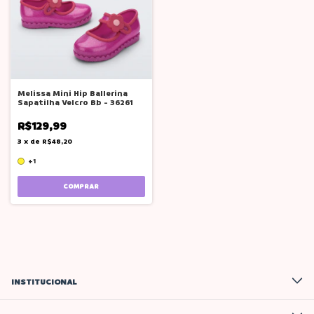
Melissa Mini Hip Ballerina
Sapatilha Velcro Bb - 36261
R$129,99
3
x
de
R$48,20
+1
COMPRAR
INSTITUCIONAL