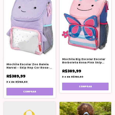
Mochila Big Escolar Escolar
Borboleta Rosa Pink Skip
Mochila Escolar Zoo Baleia
Hop
Narval - Skip Hop Cor Rosa-
R$389,99
claro
R$389,99
3
x
de
R$144,60
3
x
de
R$144,60