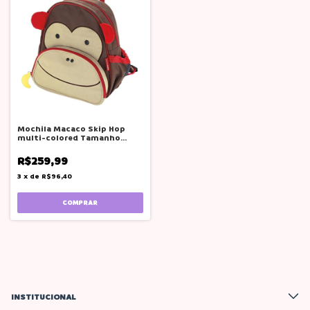
Mochila Macaco Skip Hop
multi-colored Tamanho
único
R$259,99
3
x
de
R$96,40
INSTITUCIONAL