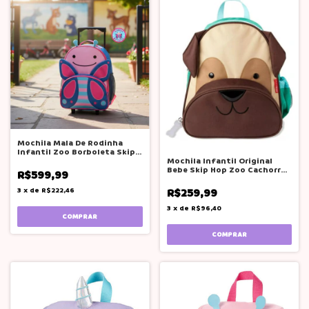
Mochila Mala De Rodinha
Infantil Zoo Borboleta Skip
Mochila Infantil Original
Hop
Bebe Skip Hop Zoo Cachorro
R$599,99
Pug Flamingo
R$259,99
3
x
de
R$222,46
3
x
de
R$96,40