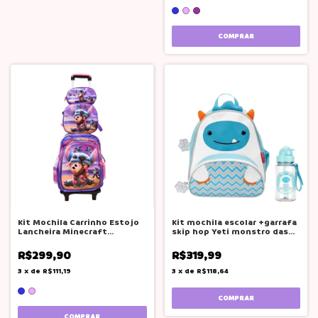
COMPRAR
Kit Mochila Carrinho Estojo
Kit mochila escolar +garrafa
Lancheira Minecraft
skip hop Yeti monstro das
Vermelho
neves
R$299,90
R$319,99
3
x
de
R$111,19
3
x
de
R$118,64
COMPRAR