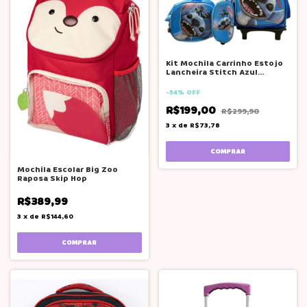
Kit Mochila Carrinho Estojo
Lancheira Stitch Azul
Meninos
-
34
%
OFF
R$199,00
R$299,90
3
x
de
R$73,78
COMPRAR
Mochila Escolar Big Zoo
Raposa Skip Hop
R$389,99
3
x
de
R$144,60