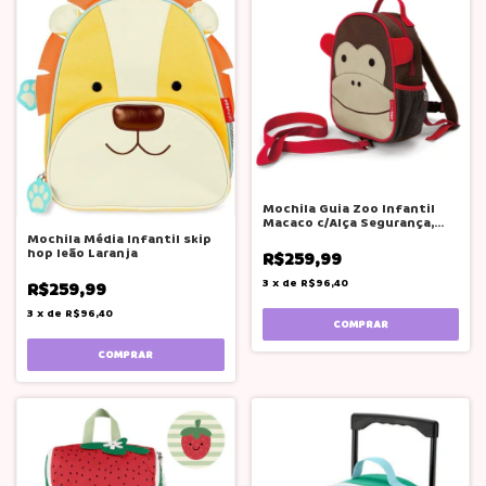
Mochila Guia Zoo Infantil
Macaco c/Alça Segurança,
Skip Hop
Mochila Média Infantil skip
hop leão Laranja
R$259,99
3
x
de
R$96,40
R$259,99
3
x
de
R$96,40