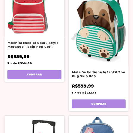
Mochila Escolar Spark Style
Morango - Skip Hop Cor
Vermelho Geométrico
R$389,99
3
x
de
R$144,60
Mala De Rodinha Infantil Zoo
Pug Skip Hop
R$599,99
3
x
de
R$222,46