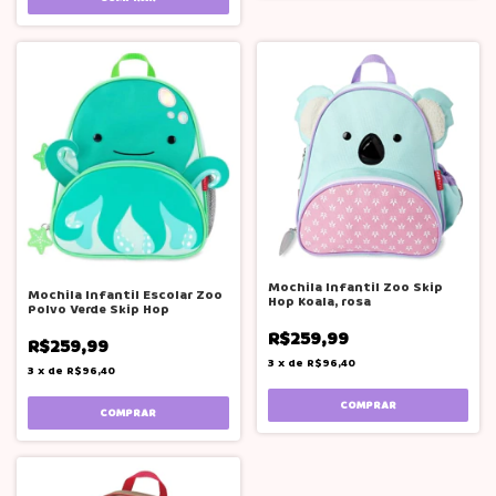
Mochila Infantil Zoo Skip
Mochila Infantil Escolar Zoo
Hop Koala, rosa
Polvo Verde Skip Hop
R$259,99
R$259,99
3
x
de
R$96,40
3
x
de
R$96,40