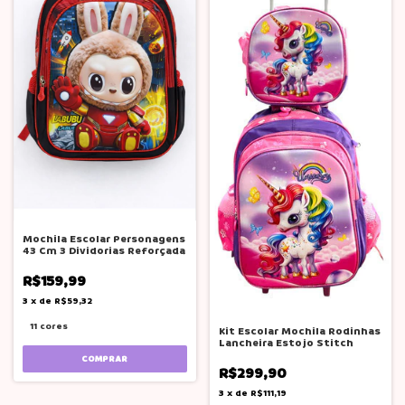
Mochila Escolar Personagens
43 Cm 3 Dividorias Reforçada
R$159,99
3
x
de
R$59,32
11 cores
Kit Escolar Mochila Rodinhas
Lancheira Estojo Stitch
COMPRAR
R$299,90
3
x
de
R$111,19