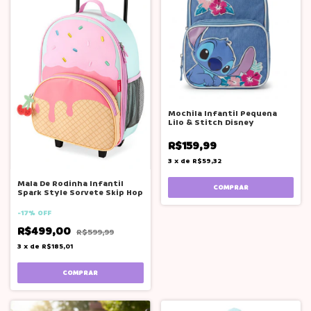
Mochila Infantil Pequena
Lilo & Stitch Disney
R$159,99
3
x
de
R$59,32
Mala De Rodinha Infantil
Spark Style Sorvete Skip Hop
-
17
%
OFF
R$499,00
R$599,99
3
x
de
R$185,01