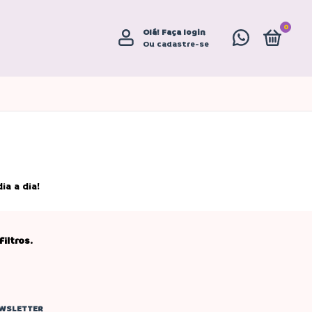
0
Olá!
Faça login
Ou cadastre-se
a a dia!
iltros.
WSLETTER