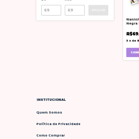
APLICAR
Nanin
Negra 
impor
neutr
R$69
3
x
de
R
INSTITUCIONAL
Quem Somos
Política de Privacidade
Como Comprar