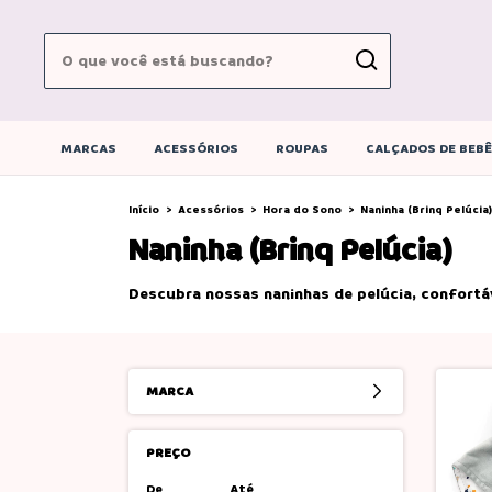
MARCAS
ACESSÓRIOS
ROUPAS
CALÇADOS DE BEB
Início
>
Acessórios
>
Hora do Sono
>
Naninha (Brinq Pelúcia)
Naninha (Brinq Pelúcia)
Descubra nossas naninhas de pelúcia, confortáv
MARCA
PREÇO
De
Até