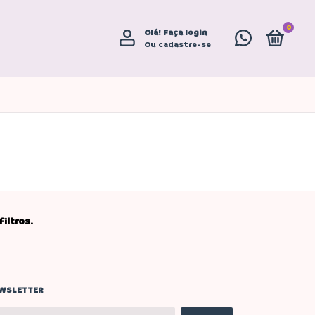
0
Olá!
Faça login
Ou cadastre-se
iltros.
WSLETTER