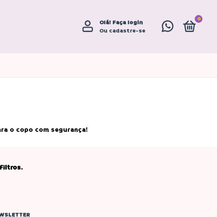
0
Olá!
Faça login
Ou cadastre-se
para o copo com segurança!
iltros.
WSLETTER