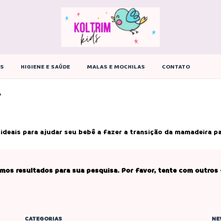
ÊS
HIGIENE E SAÚDE
MALAS E MOCHILAS
CONTATO
o
 ideais para ajudar seu bebê a fazer a transição da mamadeira 
mos resultados para sua pesquisa. Por favor, tente com outros f
CATEGORIAS
NE