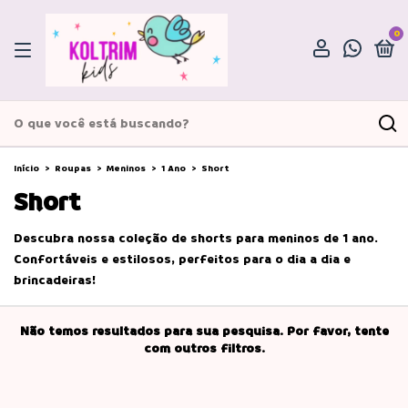
0
Início
>
Roupas
>
Meninos
>
1 Ano
>
Short
Short
Descubra nossa coleção de shorts para meninos de 1 ano.
Confortáveis e estilosos, perfeitos para o dia a dia e
brincadeiras!
Não temos resultados para sua pesquisa. Por favor, tente
com outros filtros.