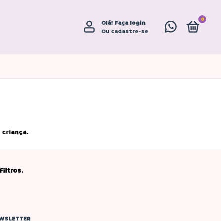
0
Olá!
Faça login
Ou cadastre-se
 criança.
iltros.
WSLETTER