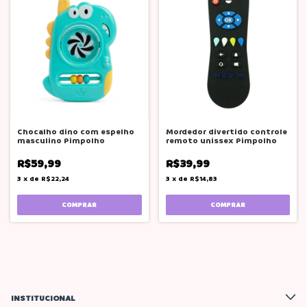
Chocalho dino com espelho
Mordedor divertido controle
masculino Pimpolho
remoto unissex Pimpolho
R$59,99
R$39,99
3
x
de
R$22,24
3
x
de
R$14,83
INSTITUCIONAL