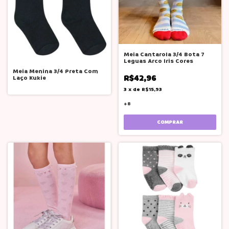
Meia Cantarola 3/4 Bota 7
Leguas Arco Iris Cores
Meia Menina 3/4 Preta Com
R$42,96
Laço Kukie
3
x
de
R$15,93
+8
COMPRAR