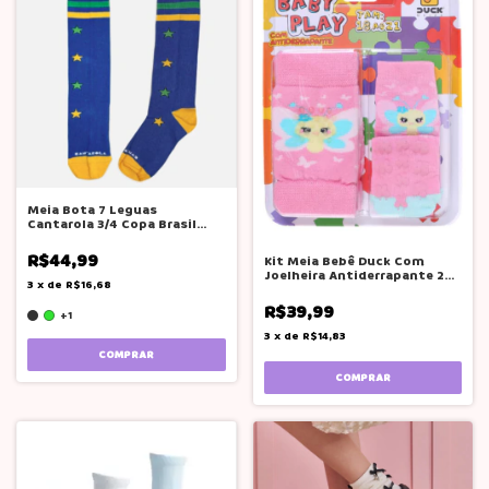
Meia Bota 7 Leguas
Cantarola 3/4 Copa Brasil
Verde Amarela
R$44,99
Kit Meia Bebê Duck Com
Joelheira Antiderrapante 2
3
x
de
R$16,68
Pares Rosa
R$39,99
+1
3
x
de
R$14,83
COMPRAR
COMPRAR