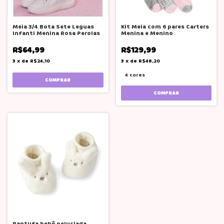
Meia 3/4 Bota Sete Leguas
Kit Meia com 6 pares Carters
Infanti Menina Rosa Perolas
Menina e Menino
R$64,99
R$129,99
3
x
de
R$24,10
3
x
de
R$48,20
4 cores
COMPRAR
COMPRAR
Pantufa bebê peluciada