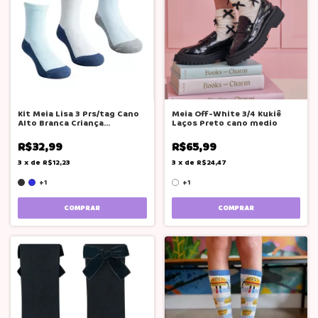
Kit Meia Lisa 3 Prs/tag Cano
Meia Off-White 3/4 Kukiê
Alto Branca Criança
Laços Preto cano medio
Pimpolho
R$32,99
R$65,99
3
x
de
R$12,23
3
x
de
R$24,47
+1
+1
COMPRAR
COMPRAR