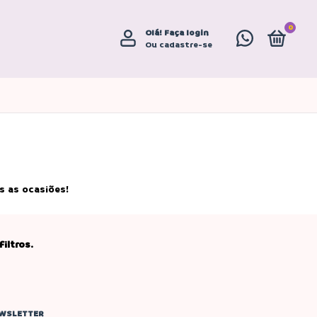
0
Olá!
Faça login
Ou cadastre-se
s as ocasiões!
iltros.
WSLETTER