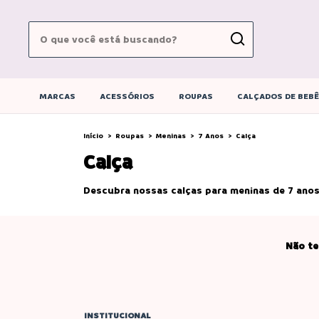
MARCAS
ACESSÓRIOS
ROUPAS
CALÇADOS DE BEB
Início
>
Roupas
>
Meninas
>
7 Anos
>
Calça
Calça
Descubra nossas calças para meninas de 7 anos,
Não te
INSTITUCIONAL