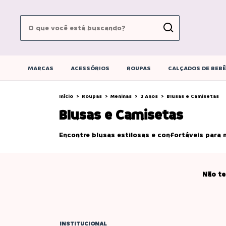
MARCAS
ACESSÓRIOS
ROUPAS
CALÇADOS DE BEB
Início
>
Roupas
>
Meninas
>
2 Anos
>
Blusas e Camisetas
Blusas e Camisetas
Encontre blusas estilosas e confortáveis para 
Não te
INSTITUCIONAL