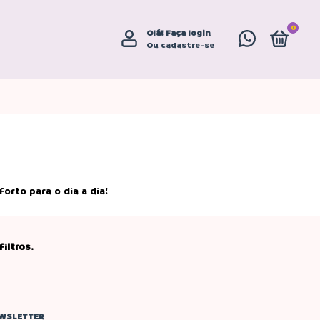
0
Olá!
Faça login
Ou cadastre-se
orto para o dia a dia!
iltros.
WSLETTER