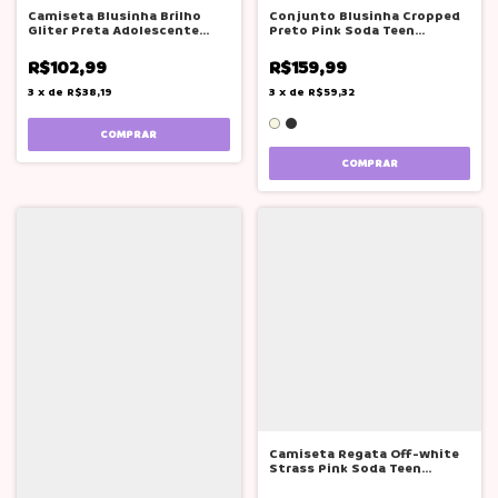
Camiseta Blusinha Brilho
Conjunto Blusinha Cropped
Gliter Preta Adolescente
Preto Pink Soda Teen
Pink Soda
Meninas
R$102,99
R$159,99
3
x
de
R$38,19
3
x
de
R$59,32
COMPRAR
COMPRAR
Camiseta Regata Off-white
Strass Pink Soda Teen
Adolescente