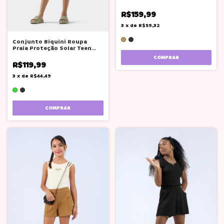
Adolescente Teen
R$159,99
3
x
de
R$59,32
Conjunto Biquini Roupa
Praia Proteção Solar Teen
Boca Grande
COMPRAR
R$119,99
3
x
de
R$44,49
COMPRAR