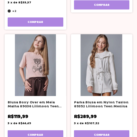
3
x
de
R$33,37
COMPRAR
+2
COMPRAR
Blusa Boxy Over em Meia
Parka Blusa em Nylon Taslon
Malha 89036 Lilimoon Teen
89352 Lilimoon Teen Menina
Menina
R$119,99
R$289,99
3
x
de
R$44,49
3
x
de
R$107,52
COMPRAR
COMPRAR