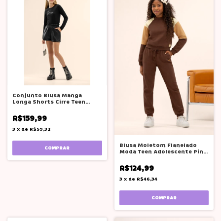
Conjunto Blusa Manga
Longa Shorts Cirre Teen
Adolescente
R$159,99
3
x
de
R$59,32
Blusa Moletom Flanelado
COMPRAR
Moda Teen Adolescente Pink
soda
R$124,99
3
x
de
R$46,34
COMPRAR