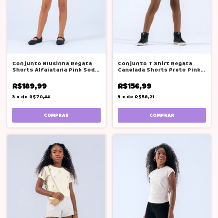
Conjunto Blusinha Regata
Conjunto T Shirt Regata
Shorts Alfaiataria Pink Soda
Canelada Shorts Preto Pink
Teen
Soda Teen
R$189,99
R$156,99
3
x
de
R$70,44
3
x
de
R$58,21
COMPRAR
COMPRAR