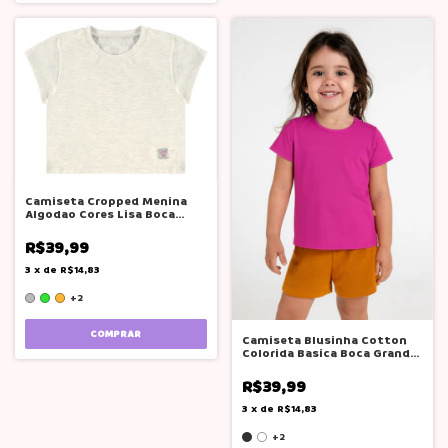
Camiseta Cropped Menina
Algodao Cores Lisa Boca
Grande
R$39,99
3
x
de
R$14,83
+2
COMPRAR
Camiseta Blusinha Cotton
Colorida Basica Boca Grande
Menina
R$39,99
3
x
de
R$14,83
+2