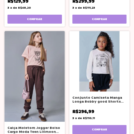
R$129,99
R$299,99
3
x
de
R$48,20
3
x
de
R$111,23
COMPRAR
COMPRAR
Conjunto Camiseta Manga
Longa Bobby good Shorts
saia Vic&Vic
R$296,99
3
x
de
R$110,11
Calça Moletom Jogger Bolso
COMPRAR
Cargo Moda Teen Lilimoon