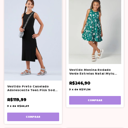
Vestido Menina Rodado
Verde Estrelas Natal Mylu
Tam 16
R$246,90
Vestido Preto Canelado
3
x
de
R$91,54
Adolescente Teen Pink Soda
12 A 20
R$119,99
COMPRAR
3
x
de
R$44,49
COMPRAR