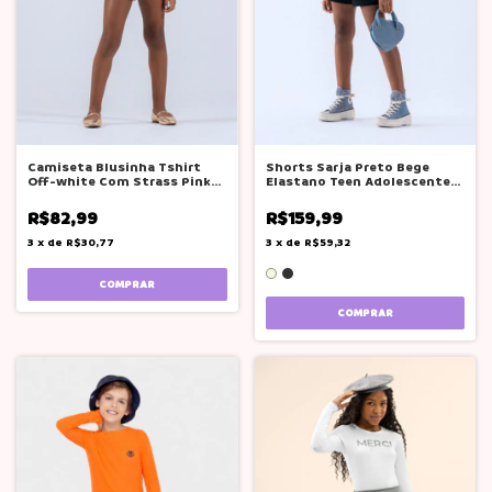
Camiseta Blusinha Tshirt
Shorts Sarja Preto Bege
Off-white Com Strass Pink
Elastano Teen Adolescente
Soda
Tam 12 -20
R$82,99
R$159,99
3
x
de
R$30,77
3
x
de
R$59,32
COMPRAR
COMPRAR