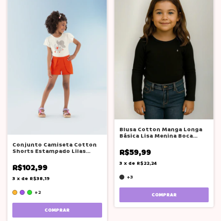
Blusa Cotton Manga Longa
Básica Lisa Menina Boca
Grande
Conjunto Camiseta Cotton
Shorts Estampado Lilas
R$59,99
Boca Grande
3
x
de
R$22,24
R$102,99
+3
3
x
de
R$38,19
+2
COMPRAR
COMPRAR