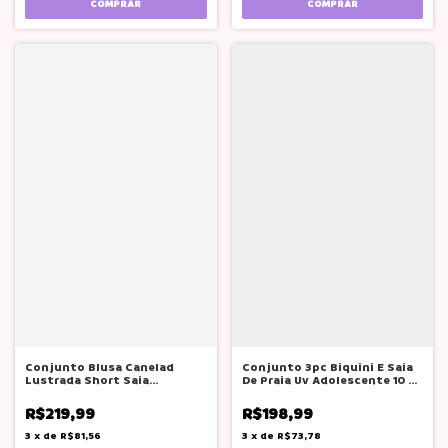
COMPRAR
COMPRAR
Conjunto Blusa Canelad
Conjunto 3pc Biquini E Saia
Lustrada Short Saia
De Praia Uv Adolescente 10 A
Lilimoon Teen
18
R$219,99
R$198,99
3
x
de
R$81,56
3
x
de
R$73,78