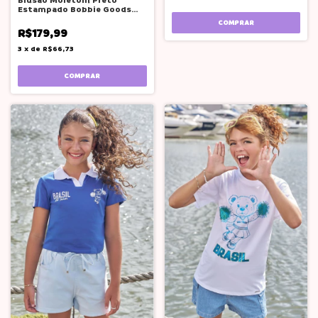
Blusão Moletom Preto
Estampado Bobbie Goods
Vic VIcky
COMPRAR
R$179,99
3
x
de
R$66,73
COMPRAR