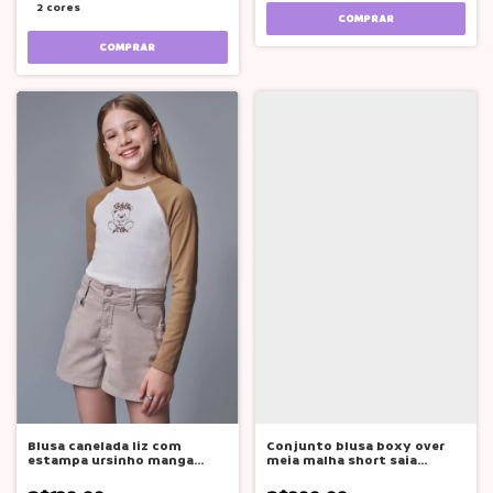
2 cores
COMPRAR
COMPRAR
Blusa canelada liz com
Conjunto blusa boxy over
estampa ursinho manga
meia malha short saia
marrom lilimoon
lilimoon