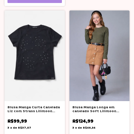
Blusa Manga Curta Canelada
Blusa Manga Longa em
Liz com Strass Lilimoon
canelado Soft Lilimoon
Teen
Moda Teen
R$99,99
R$124,99
3
x
de
R$37,07
3
x
de
R$46,34