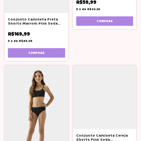
R$59,99
3
x
de
R$22,24
Conjunto Camiseta Preta
COMPRAR
Shorts Marrom Pink Soda
Adolescente
R$169,99
3
x
de
R$63,03
COMPRAR
Conjunto Camiseta Cereja
Shorts Pink Soda