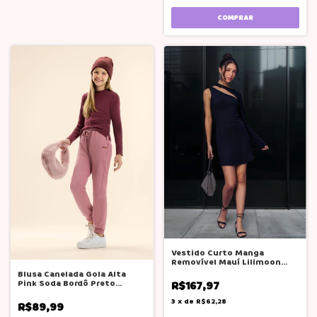
COMPRAR
Vestido Curto Manga
Removível Mauí Lilimoon
Menina 16 Anos
Blusa Canelada Gola Alta
Pink Soda Bordô Preto
R$167,97
Caramelo Teen
3
x
de
R$62,28
R$89,99