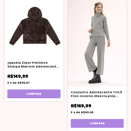
jaquela Ziper Pelinhos
Sherpa Marrom Adolescente
inverno
R$149,99
3
x
de
R$55,61
Conjunto Adolescente Tricô
COMPRAR
Fino Inverno Mescla pink
soda
R$169,99
3
x
de
R$63,03
COMPRAR