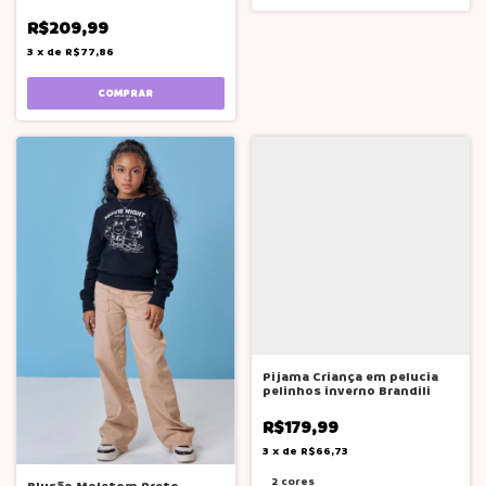
Adolesce
R$209,99
3
x
de
R$77,86
COMPRAR
Pijama Criança em pelucia
pelinhos inverno Brandili
R$179,99
3
x
de
R$66,73
2 cores