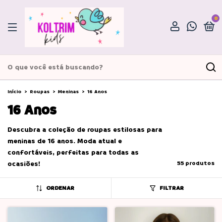
0
Início
>
Roupas
>
Meninas
>
16 Anos
16 Anos
Descubra a coleção de roupas estilosas para
meninas de 16 anos. Moda atual e
confortáveis, perfeitas para todas as
ocasiões!
55 produtos
ORDENAR
FILTRAR