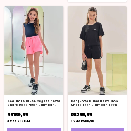
Conjunto Blusa Regata Preta
Conjunto Blusa Boxy Over
Short Rosa Neon Lilimoon
Short Teen Lilimoon Teen
Teen
R$189,99
R$239,99
3
x
de
R$70,44
3
x
de
R$88,98