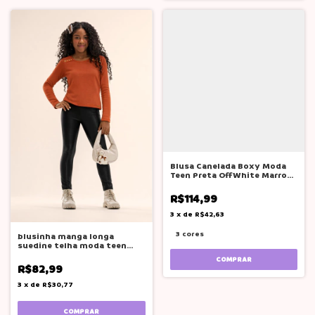
Blusa Canelada Boxy Moda
Teen Preta OffWhite Marrom
Lilimoon
R$114,99
3
x
de
R$42,63
3 cores
blusinha manga longa
suedine telha moda teen
adolescente
COMPRAR
R$82,99
3
x
de
R$30,77
COMPRAR