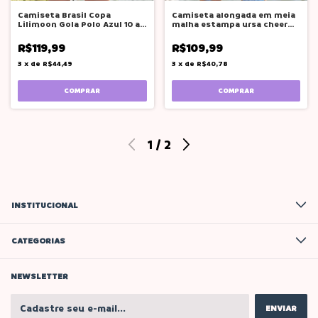
Camiseta Brasil Copa
Camiseta alongada em meia
Lilimoon Gola Polo Azul 10 a
malha estampa ursa cheer
18 anos
leader
R$119,99
R$109,99
3
x
de
R$44,49
3
x
de
R$40,78
COMPRAR
COMPRAR
1
/
2
INSTITUCIONAL
CATEGORIAS
NEWSLETTER