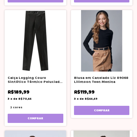
Calça Legging Couro
Blusa em Canelado Liz 89068
Sintético Térmico Peluciado
Lilimoon Teen Menina
Lilimoon Teen
R$189,99
R$119,99
3
x
de
R$70,44
3
x
de
R$44,49
2 cores
COMPRAR
COMPRAR