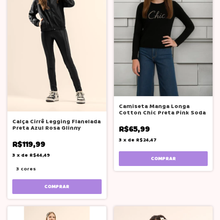
Camiseta Manga Longa
Cotton Chic Preta Pink Soda
Calça Cirrê Legging Flanelada
Preta Azul Rosa Glinny
R$65,99
3
x
de
R$24,47
R$119,99
3
x
de
R$44,49
COMPRAR
3 cores
COMPRAR