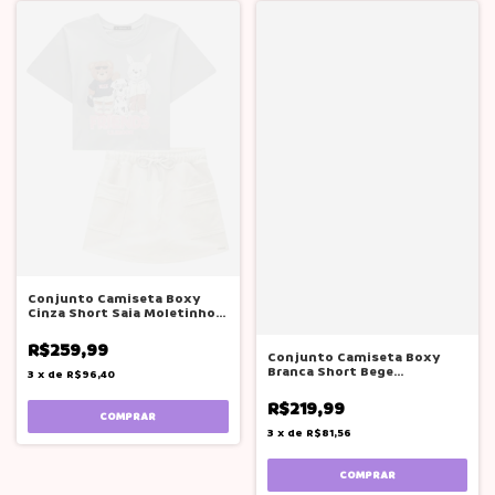
Conjunto Camiseta Boxy
Cinza Short Saia Moletinho
Lilimoon
R$259,99
Conjunto Camiseta Boxy
Branca Short Bege
3
x
de
R$96,40
Moletinho Lilimoon
R$219,99
COMPRAR
3
x
de
R$81,56
COMPRAR