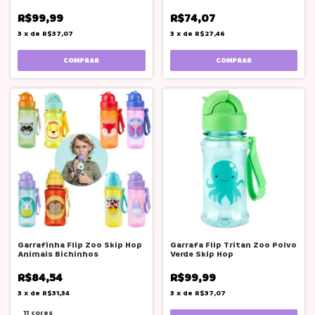
Hop®
R$99,99
R$74,07
3
x
de
R$37,07
3
x
de
R$27,46
Garrafinha Flip Zoo Skip Hop
Garrafa Flip Tritan Zoo Polvo
Animais Bichinhos
Verde Skip Hop
R$84,54
R$99,99
3
x
de
R$31,34
3
x
de
R$37,07
11 cores