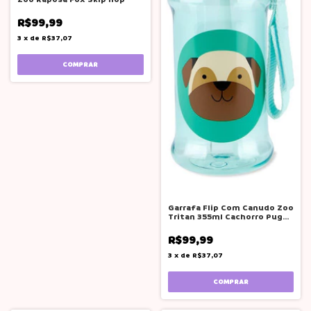
R$99,99
3
x
de
R$37,07
Garrafa Flip Com Canudo Zoo
Tritan 355ml Cachorro Pug
Skip Hop Verde
R$99,99
3
x
de
R$37,07