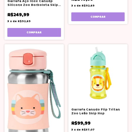
Garrafa Aço Inox Canudp
Silicone Zoo Borboleta Skip
3
x
de
R$92,69
Hop
R$249,99
3
x
de
R$92,69
Garrafa Canudo Flip Tritan
Zoo Leão Skip Hop
R$99,99
3
x
de
R$37,07