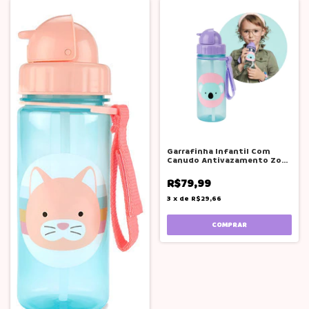
Garrafinha Infantil Com
Canudo Antivazamento Zoo
Koala Skip Hop Lilás Coala
R$79,99
3
x
de
R$29,66