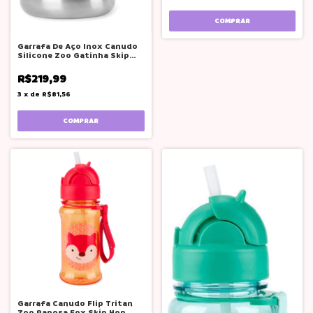
Garrafa De Aço Inox Canudo
Silicone Zoo Gatinha Skip
Hop
R$219,99
3
x
de
R$81,56
Garrafa Canudo Flip Tritan
Zoo Raposa Fox Skip Hop